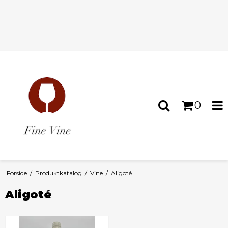
0
Forside
/
Produktkatalog
/
Vine
/
Aligoté
Aligoté