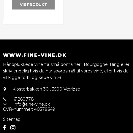
VIS PRODUKT
WWW.FINE-VINE.DK
Håndplukkede vine fra små domainer i Bourgogne. Ring eller
skriv endelig hvis du har spørgsmål til vores vine, eller hvis du
vil kigge forbi og købe vin :-)
Klosterbakken 30
,
3500 Værløse
61260778
info@fine-vine.dk
CVR-nummer
:
40379649
Sitemap