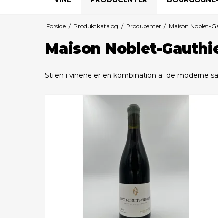
Forside
/
Produktkatalog
/
Producenter
/
Maison Noblet-Ga
Maison Noblet-Gauthi
Stilen i vinene er en kombination af de moderne s