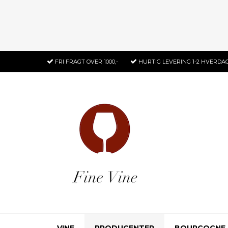
FRI FRAGT
OVER 1000,-
HURTIG LEVERING
1-2 HVERDA
VINE
PRODUCENTER
BOURGOGNE