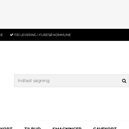
GE
FRI LEVERING
I FURESØ KOMMUNE
-KORT
TILBUD
SMAGNINGER
GAVEKORT