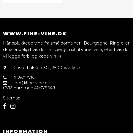
WWW.FINE-VINE.DK
Håndplukkede vine fra små domainer i Bourgogne. Ring eller
skriv endelig hvis du har spørgsmål til vores vine, eller hvis du
vil kigge forbi og købe vin :-)
Klosterbakken 30
,
3500 Værløse
61260778
info@fine-vine.dk
CVR-nummer
:
40379649
Sitemap
INFORMATION