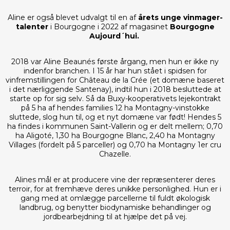
Aline er også blevet udvalgt til en af
årets unge vinmager-
talenter
i Bourgogne i 2022 af magasinet
Bourgogne
Aujourd´hui.
2018 var Aline Beaunés første årgang, men hun er ikke ny
indenfor branchen. I 15 år har hun stået i spidsen for
vinfremstillingen for Château de la Crée (et domæne baseret
i det nærliggende Santenay), indtil hun i 2018 besluttede at
starte op for sig selv. Så da Buxy-kooperativets lejekontrakt
på 5 ha af hendes families 12 ha Montagny-vinstokke
sluttede, slog hun til, og et nyt domæne var født! Hendes 5
ha findes i kommunen Saint-Vallerin og er delt mellem; 0,70
ha Aligoté, 1,30 ha Bourgogne Blanc, 2,40 ha Montagny
Villages (fordelt på 5 parceller) og 0,70 ha Montagny 1er cru
Chazelle.
Alines mål er at producere vine der repræsenterer deres
terroir, for at fremhæve deres unikke personlighed. Hun er i
gang med at omlægge parcellerne til fuldt økologisk
landbrug, og benytter biodynamiske behandlinger og
jordbearbejdning til at hjælpe det på vej.