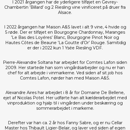
I 2021 årgangen har de yderligere tilføjet en Gevrey-
Chambertin ’Billard’ og 2 Riesling vine vinificeret på druer fra
Alsace.
I 2022 årgangen har Maison A&S lavet i alt 9 vine, 4 hvide og
5 røde. Der er tilføjet en Bourgogne Chardonnay, Maranges
’Le Bas des Loyéres’ Blanc, Bourgogne Pinot Noir og
Hautes Côtes de Beaune ’La Goutte d’Or’ Rouge. Samitidig
er der i 2022 kun 1 Ysée Riesling VDF.
Pierre-Alexandre Soltana har arbejdet for Comtes Lafon siden
2009. Her startede han som vingårdsarbejder og nu er han
chef for alt arbejde i vinmarkerne. Ved siden af sit job hos
Comtes Lafon, nørder han med Maison A&S.
Alexandre Aires har arbejdet i 8 år for Domaine De Bellene,
ejet af Nicolas Potel. Her udførte han alt kælderarbejdet med
vinproduktion og hjalp til i vingården under beskæring og
sommerarbejdet i markerne.
Derefter var han ca. 2 år hos Fanny Sabre, og er nu Cellar
Master hos Thibault Ligier-Belair, og laver ved siden af egen