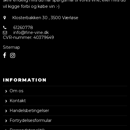
skriv endelig hvis du har spørgsmål til vores vine, eller hvis du
vil kigge forbi og købe vin :-)
Klosterbakken 30
,
3500 Værløse
61260778
info@fine-vine.dk
CVR-nummer
:
40379649
Sitemap
INFORMATION
Om os
Kontakt
Handelsbetingelser
Fortrydelsesformular