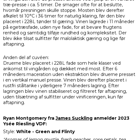
træ-presse i ca. 5 timer. De smager ofte for at beslutte,
hvornår presningen skulle stoppe. Mosten blev derefter
afkølet til 10°C i 36 timer for naturlig klaring, før den blev
placeret i 228L tønder til gæring. Vinen lagrede i 11 måneder
på egetræsfade, uden nye fade, for at bevare frugtens
renhed og samtidig tilføje rundhed og kompleksitet. Der
blev ikke tilsat sulfitter før malolaktisk gæring og lige før
aftapning.
Anden del af cuvéen:
Druerne blev placeret i 228L fade som hele klaser ved
ankomst til vingården og dækket med most. Efter 6
måneders maceration uden ekstraktion blev druerne presset
i en vertikal manuel presse. Vinen blev derefter placeret i
rustfri ståltanke i yderligere 7 måneders lagring. Efter
lagringen blev vinen stabiliseret og filtreret før aftapning,
uden tilsætning af sulfitter under vinificeringen, kun før
aftapning.
Ryan Montgomery fra
James Suckling
anmelder 2023
Ysée Riesling VDF:
Style:
White - Green and Flinty
"Aromas of lemon myrtle, fresh peaches, rose petals, tea