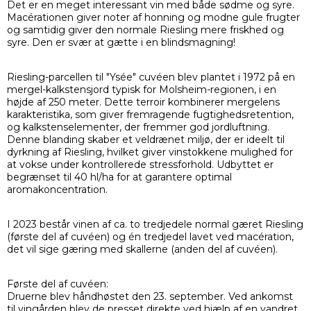
Det er en meget interessant vin med både sødme og syre.
Macérationen giver noter af honning og modne gule frugter
og samtidig giver den normale Riesling mere friskhed og
syre. Den er svær at gætte i en blindsmagning!
Riesling-parcellen til "Ysée" cuvéen blev plantet i 1972 på en
mergel-kalkstensjord typisk for Molsheim-regionen, i en
højde af 250 meter. Dette terroir kombinerer mergelens
karakteristika, som giver fremragende fugtighedsretention,
og kalkstenselementer, der fremmer god jordluftning.
Denne blanding skaber et veldrænet miljø, der er ideelt til
dyrkning af Riesling, hvilket giver vinstokkene mulighed for
at vokse under kontrollerede stressforhold. Udbyttet er
begrænset til 40 hl/ha for at garantere optimal
aromakoncentration.
I 2023 består vinen af ca. to tredjedele normal gæret Riesling
(første del af cuvéen) og én tredjedel lavet ved macération,
det vil sige gæring med skallerne (anden del af cuvéen).
Første del af cuvéen:
Druerne blev håndhøstet den 23. september. Ved ankomst
til vingården blev de presset direkte ved hjælp af en vandret