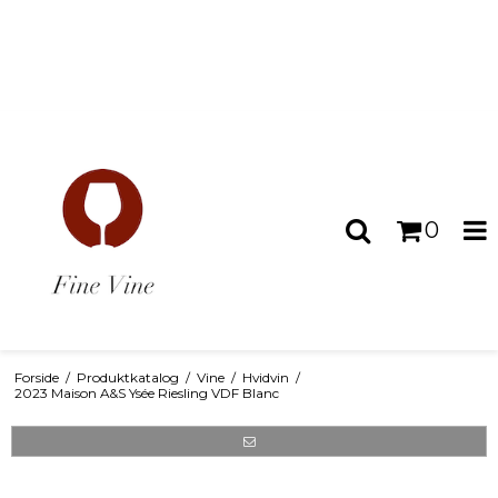
0
Forside
/
Produktkatalog
/
Vine
/
Hvidvin
/
2023 Maison A&S Ysée Riesling VDF Blanc