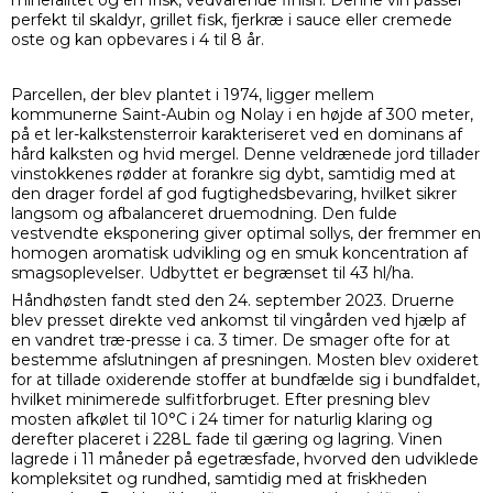
mineralitet og en frisk, vedvarende finish. Denne vin passer
perfekt til skaldyr, grillet fisk, fjerkræ i sauce eller cremede
oste og kan opbevares i 4 til 8 år.
Parcellen, der blev plantet i 1974, ligger mellem
kommunerne Saint-Aubin og Nolay i en højde af 300 meter,
på et ler-kalkstensterroir karakteriseret ved en dominans af
hård kalksten og hvid mergel. Denne veldrænede jord tillader
vinstokkenes rødder at forankre sig dybt, samtidig med at
den drager fordel af god fugtighedsbevaring, hvilket sikrer
langsom og afbalanceret druemodning. Den fulde
vestvendte eksponering giver optimal sollys, der fremmer en
homogen aromatisk udvikling og en smuk koncentration af
smagsoplevelser. Udbyttet er begrænset til 43 hl/ha.
Håndhøsten fandt sted den 24. september 2023. Druerne
blev presset direkte ved ankomst til vingården ved hjælp af
en vandret træ-presse i ca. 3 timer. De smager ofte for at
bestemme afslutningen af ​​presningen. Mosten blev oxideret
for at tillade oxiderende stoffer at bundfælde sig i bundfaldet,
hvilket minimerede sulfitforbruget. Efter presning blev
mosten afkølet til 10°C i 24 timer for naturlig klaring og
derefter placeret i 228L fade til gæring og lagring. Vinen
lagrede i 11 måneder på egetræsfade, hvorved den udviklede
kompleksitet og rundhed, samtidig med at friskheden