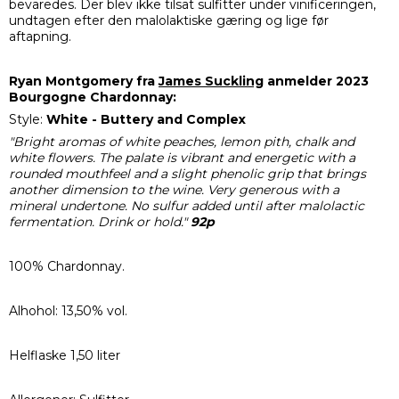
bevaredes. Der blev ikke tilsat sulfitter under vinificeringen,
undtagen efter den malolaktiske gæring og lige før
aftapning.
Ryan Montgomery fra
James Suckling
anmelder 2023
Bourgogne Chardonnay:
Style:
White - Buttery and Complex
"Bright aromas of white peaches, lemon pith, chalk and
white flowers. The palate is vibrant and energetic with a
rounded mouthfeel and a slight phenolic grip that brings
another dimension to the wine. Very generous with a
mineral undertone. No sulfur added until after malolactic
fermentation. Drink or hold."
92p
100% Chardonnay.
Alhohol: 13,50% vol.
Helflaske 1,50 liter