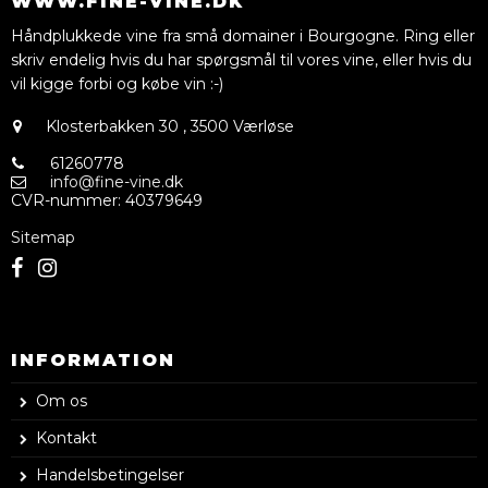
WWW.FINE-VINE.DK
Håndplukkede vine fra små domainer i Bourgogne. Ring eller
skriv endelig hvis du har spørgsmål til vores vine, eller hvis du
vil kigge forbi og købe vin :-)
Klosterbakken 30
,
3500 Værløse
61260778
info@fine-vine.dk
CVR-nummer
:
40379649
Sitemap
INFORMATION
Om os
Kontakt
Handelsbetingelser