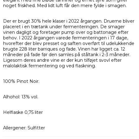
elegant med fine bløde tanniner og en let syre som giver
noget friskhed. Med lidt luft får den mere fylde i smagen.
Der er brugt 30% hele klaser i 2022 årgangen. Druerne bliver
placeret i en trætank under fermenteringen. De smager
vinen dagligt og foretager pump over og battonage efter
behov. I 2022 årgangen varede fermenteringen i 17 dage,
hvorefter der blev presset og saften overført til udelukkende
brugte 228 liter barriques og fade. Vinen har ligget ca. 12
måneder på fade før den samles på ståltank i 2-3 måneder.
Ligesom deres andre vine er der kun tilføjet svovl efter
malolaktisk fermentering og ved flaskning.
100% Pinot Noir.
Alhohol: 13% vol.
Helflaske 0,75 liter
Allergener: Sulfitter