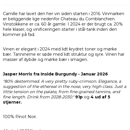
Camille har lavet den her vin siden starten i 2016. Vinmarken
er beliggende lige nedenfor Chateau du Comblanchien.
Vinstokkene er ca. 60 år gamle. I 2024 er der brugt ca. 20%
hele klaser, og vinificeringen starter i stål-tank inden den
kommer på fad.
Vinen er elegant i 2024 med lidt krydret toner og mørke
bær. Tanninerne er søde med lidt struktur og syre. Vinen har
masser af dybde og mørke bær i smagen.
Jasper Morris fra Inside Burgundy - Januar 2026
"80% destemmed. A very pretty ruby-crimson. Elegance, a
suggestion of the ethereal in the nose, very high class. Just a
little tension on the palate, from fine-grained tannins, and
fine length. Drink from 2028-2030."
91p
og
4 ud af 5
stjerner.
100% Pinot Noir.