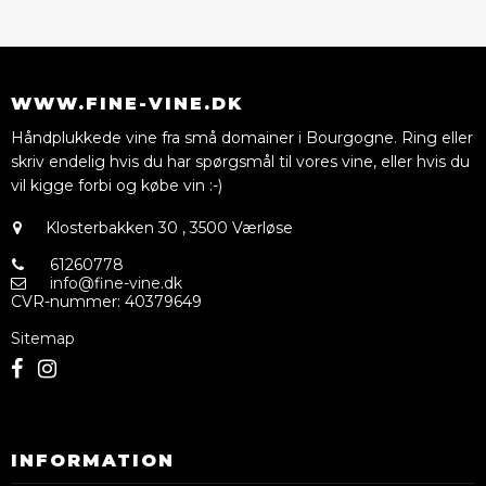
WWW.FINE-VINE.DK
Håndplukkede vine fra små domainer i Bourgogne. Ring eller
skriv endelig hvis du har spørgsmål til vores vine, eller hvis du
vil kigge forbi og købe vin :-)
Klosterbakken 30
,
3500 Værløse
61260778
info@fine-vine.dk
CVR-nummer
:
40379649
Sitemap
INFORMATION