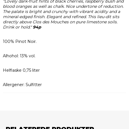
"Lovely dark-fruit hints of black cherries, raspberry bush and
blood oranges as well as chalk. Nice undertone of reduction.
The palate is bright and crunchy with vibrant acidity and a
mineral-edged finish. Elegant and refined. This lieu-dit sits
directly above Clos des Mouches on pure limestone soils.
Drink or hold."
94p
100% Pinot Noir.
Alhohol: 13% vol.
Helflaske 0,75 liter
Allergener: Sulfitter