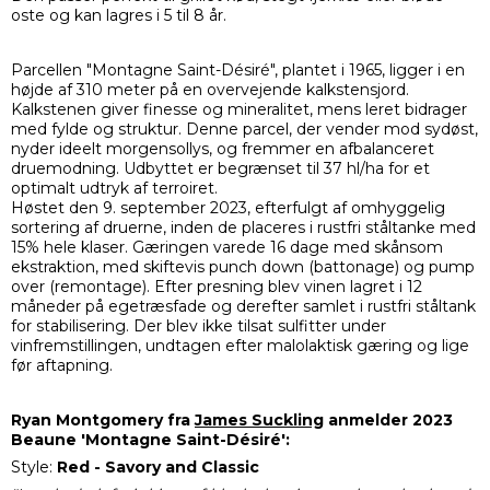
oste og kan lagres i 5 til 8 år.
Parcellen "Montagne Saint-Désiré", plantet i 1965, ligger i en
højde af 310 meter på en overvejende kalkstensjord.
Kalkstenen giver finesse og mineralitet, mens leret bidrager
med fylde og struktur. Denne parcel, der vender mod sydøst,
nyder ideelt morgensollys, og fremmer en afbalanceret
druemodning. Udbyttet er begrænset til 37 hl/ha for et
optimalt udtryk af terroiret.
Høstet den 9. september 2023, efterfulgt af omhyggelig
sortering af druerne, inden de placeres i rustfri ståltanke med
15% hele klaser. Gæringen varede 16 dage med skånsom
ekstraktion, med skiftevis punch down (battonage) og pump
over (remontage). Efter presning blev vinen lagret i 12
måneder på egetræsfade og derefter samlet i rustfri ståltank
for stabilisering. Der blev ikke tilsat sulfitter under
vinfremstillingen, undtagen efter malolaktisk gæring og lige
før aftapning.
Ryan Montgomery fra
James Suckling
anmelder 2023
Beaune 'Montagne Saint-Désiré':
Style:
Red - Savory and Classic