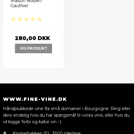
Maison Noblet-
Gauthier
280,00 DKK
VIS PRODUKT
WWW.FINE-VINE.DK
Håndplukkede vine fra små domainer i Bourgogne. Ring eller
skriv endelig hvis du har spørgsmål til vores vine, eller hvis du
vil kigge forbi og købe vin :-)
Klosterbakken 30
,
3500 Værløse