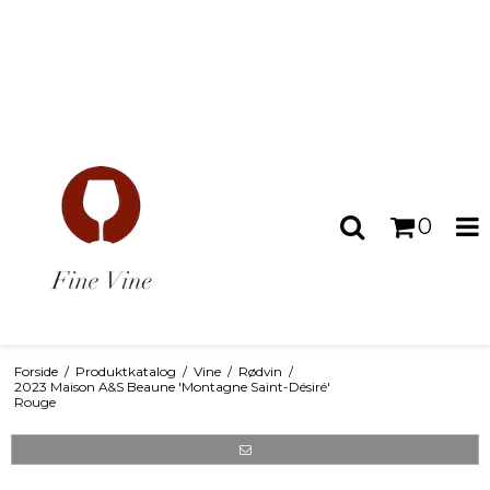
0
Forside
/
Produktkatalog
/
Vine
/
Rødvin
/
2023 Maison A&S Beaune 'Montagne Saint-Désiré'
Rouge