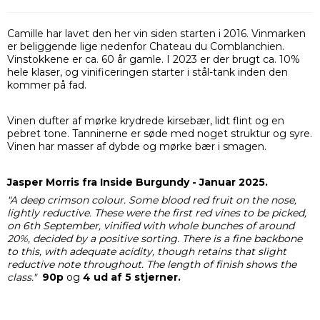
Camille har lavet den her vin siden starten i 2016. Vinmarken
er beliggende lige nedenfor Chateau du Comblanchien.
Vinstokkene er ca. 60 år gamle. I 2023 er der brugt ca. 10%
hele klaser, og vinificeringen starter i stål-tank inden den
kommer på fad.
Vinen dufter af mørke krydrede kirsebær, lidt flint og en
pebret tone. Tanninerne er søde med noget struktur og syre.
Vinen har masser af dybde og mørke bær i smagen.
Jasper Morris fra Inside Burgundy - Januar 2025.
"A deep crimson colour. Some blood red fruit on the nose,
lightly reductive. These were the first red vines to be picked,
on 6th September, vinified with whole bunches of around
20%, decided by a positive sorting. There is a fine backbone
to this, with adequate acidity, though retains that slight
reductive note throughout. The length of finish shows the
class."
90p
og
4 ud af 5 stjerner.