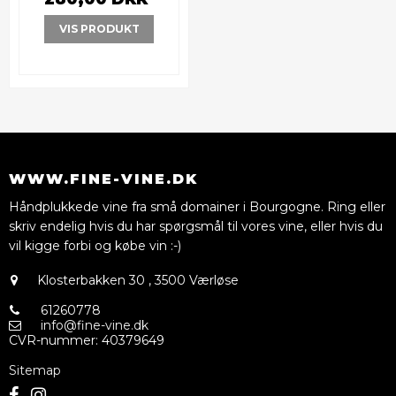
VIS PRODUKT
WWW.FINE-VINE.DK
Håndplukkede vine fra små domainer i Bourgogne. Ring eller
skriv endelig hvis du har spørgsmål til vores vine, eller hvis du
vil kigge forbi og købe vin :-)
Klosterbakken 30
,
3500 Værløse
61260778
info@fine-vine.dk
CVR-nummer
:
40379649
Sitemap