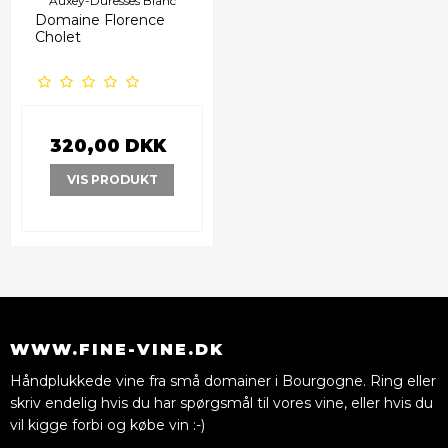
Auxey-Duresses Blanc
Domaine Florence
Cholet
320,00 DKK
VIS PRODUKT
WWW.FINE-VINE.DK
Håndplukkede vine fra små domainer i Bourgogne. Ring eller
skriv endelig hvis du har spørgsmål til vores vine, eller hvis du
vil kigge forbi og købe vin :-)